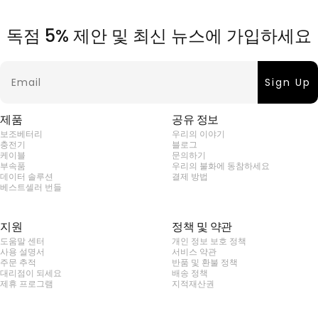
독점 5% 제안 및 최신 뉴스에 가입하세요
Email
Sign Up
제품
공유 정보
보조베터리
우리의 이야기
충전기
블로그
케이블
문의하기
부속품
우리의 불화에 동참하세요
데이터 솔루션
결제 방법
베스트셀러 번들
지원
정책 및 약관
도움말 센터
개인 정보 보호 정책
사용 설명서
서비스 약관
주문 추적
반품 및 환불 정책
대리점이 되세요
배송 정책
제휴 프로그램
지적재산권