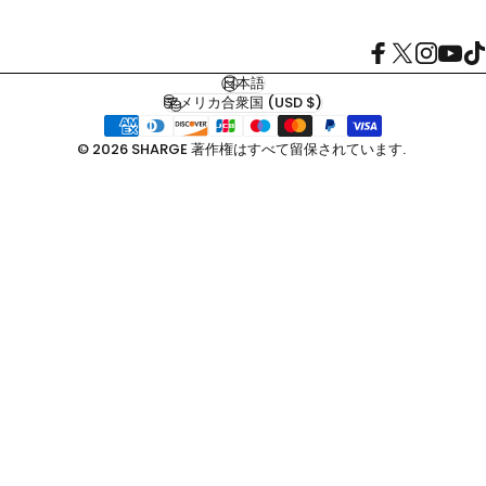
フェイスブッ
X（ツイッ
インスタ
YouT
Ti
日本語
言語
アメリカ合衆国 (USD $)
国・地域
© 2026 SHARGE 著作権はすべて留保されています.