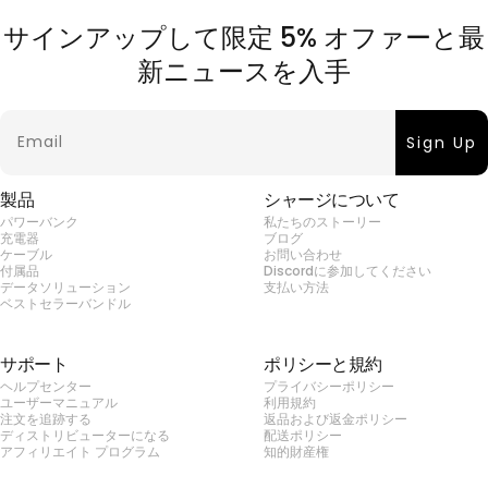
サインアップして限定 5% オファーと最
新ニュースを入手
Email
Sign Up
製品
シャージについて
パワーバンク
私たちのストーリー
充電器
ブログ
ケーブル
お問い合わせ
付属品
Discordに参加してください
データソリューション
支払い方法
ベストセラーバンドル
サポート
ポリシーと規約
ヘルプセンター
プライバシーポリシー
ユーザーマニュアル
利用規約
注文を追跡する
返品および返金ポリシー
ディストリビューターになる
配送ポリシー
アフィリエイト プログラム
知的財産権