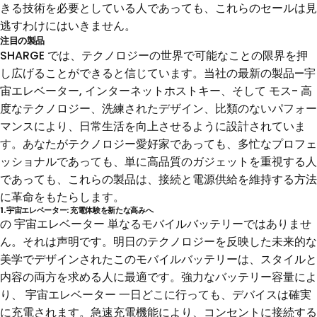
きる技術を必要としている人であっても、これらのセールは見
逃すわけにはいきません。
注目の製品
SHARGE では、テクノロジーの世界で可能なことの限界を押
し広げることができると信じています。当社の最新の製品—
宇
宙エレベーター
,
インターネットホストキー
、そして
モス
- 高
度なテクノロジー、洗練されたデザイン、比類のないパフォー
マンスにより、日常生活を向上させるように設計されていま
す。あなたがテクノロジー愛好家であっても、多忙なプロフェ
ッショナルであっても、単に高品質のガジェットを重視する人
であっても、これらの製品は、接続と電源供給を維持する方法
に革命をもたらします。
1.
宇宙エレベーター
: 充電体験を新たな高みへ
の
宇宙エレベーター
単なるモバイルバッテリーではありませ
ん。それは声明です。明日のテクノロジーを反映した未来的な
美学でデザインされたこのモバイルバッテリーは、スタイルと
内容の両方を求める人に最適です。強力なバッテリー容量によ
り、
宇宙エレベーター
一日どこに行っても、デバイスは確実
に充電されます。急速充電機能により、コンセントに接続する