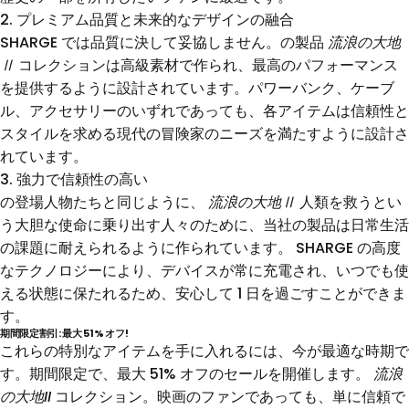
2. プレミアム品質と未来的なデザインの融合
SHARGE では品質に決して妥協しません。の製品
流浪の大地
Ⅱ
コレクションは高級素材で作られ、最高のパフォーマンス
を提供するように設計されています。パワーバンク、ケーブ
ル、アクセサリーのいずれであっても、各アイテムは信頼性と
スタイルを求める現代の冒険家のニーズを満たすように設計さ
れています。
3. 強力で信頼性の高い
の登場人物たちと同じように、
流浪の大地Ⅱ
人類を救うとい
う大胆な使命に乗り出す人々のために、当社の製品は日常生活
の課題に耐えられるように作られています。 SHARGE の高度
なテクノロジーにより、デバイスが常に充電され、いつでも使
える状態に保たれるため、安心して 1 日を過ごすことができま
す。
期間限定割引: 最大 51% オフ!
これらの特別なアイテムを手に入れるには、今が最適な時期で
す。期間限定で、最大 51% オフのセールを開催します。
流浪
の大地II
コレクション。映画のファンであっても、単に信頼で