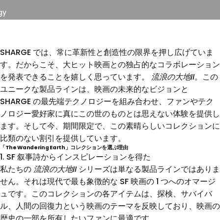
gy
SHARGE では、常に革新性と創造性の限界を押し広げていま
す。だからこそ、大ヒット映画との独占的なコラボレーション
を発表できることを嬉しく思っています。
流浪の大地II
。この
ユニークな製品ラインは、映画の未来的なビジョンと
SHARGE の最先端テクノロジーを組み合わせ、ファンやテク
ノロジー愛好家に真にこの世のものとは思えない体験を提供し
ます。そして今、期間限定で、この素晴らしいコレクションに
比類のない割引を提供しています。
「The Wandering Earth」コレクションを選ぶ理由
1. SF 叙事詩からインスピレーションを得た
私たちの
流浪の大地II
シリーズは単なる製品ラインではありま
せん。それは現代で最も象徴的な SF 映画の 1 つへのオマージ
ュです。このコレクションの各アイテムは、探検、サバイバ
ル、人間の回復力という映画のテーマを反映しており、映画の
歴史の一部を所有したいファンに最適です。